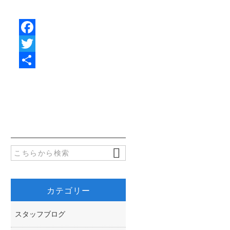
F
a
T
c
w
共
e
i
有
b
t
o
t
o
e
k
r
カテゴリー
スタッフブログ