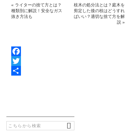
«
ライターの捨て方とは？
枝木の処分法とは？庭木を
種類別に解説！安全なガス
剪定した後の枝はどうすれ
抜き方法も
ばいい？適切な捨て方を解
説
»
F
a
T
c
w
共
e
i
有
b
t
o
t
o
e
k
r