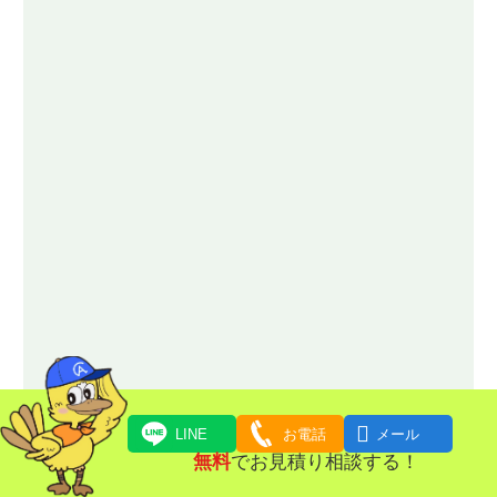

LINE
お電話
メール
お問い合わせはお気軽にどうぞ！
無料
でお見積り相談する！
0120-322-221