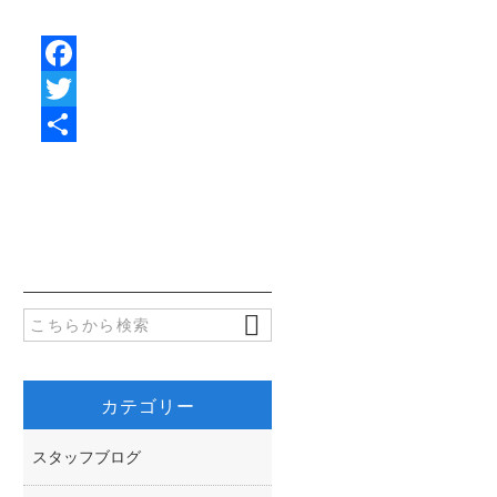
F
a
T
c
w
共
e
i
有
b
t
o
t
o
e
k
r
カテゴリー
スタッフブログ