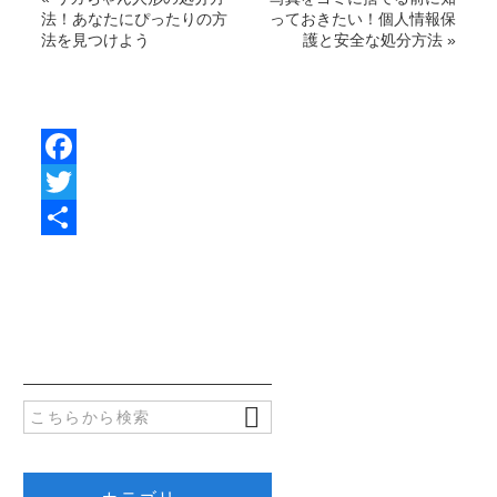
法！あなたにぴったりの方
っておきたい！個人情報保
法を見つけよう
護と安全な処分方法
»
F
a
T
c
w
共
e
i
有
b
t
o
t
o
e
k
r