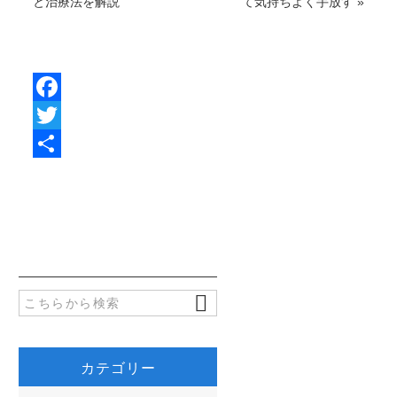
と治療法を解説
て気持ちよく手放す
»
F
a
T
c
w
共
e
i
有
b
t
o
t
o
e
k
r
カテゴリー