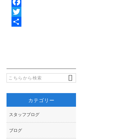
F
a
T
c
w
共
e
i
有
b
t
o
t
o
e
k
r
カテゴリー
スタッフブログ
ブログ