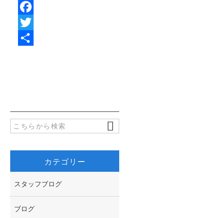
F
a
T
c
w
共
e
i
有
b
t
o
t
o
e
k
r
カテゴリー
スタッフブログ
ブログ