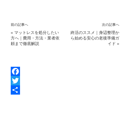
前の記事へ
次の記事へ
«
マットレスを処分したい
終活のススメ｜身辺整理か
方へ｜費用・方法・業者依
ら始める安心の老後準備ガ
頼まで徹底解説
イド
»
F
a
T
c
w
共
e
i
有
b
t
o
t