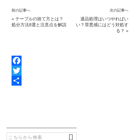
前の記事へ
次の記事へ
«
テーブルの捨て方とは？
遺品処理はいつやればい
処分方法8選と注意点を解説
い？罪悪感にはどう対処す
る？
»
F
a
T
c
w
共
e
i
有
b
t
o
t
o
e