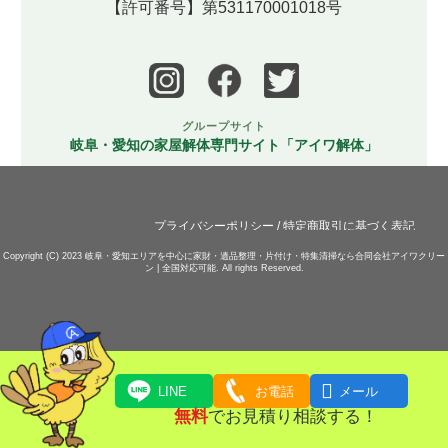
【許可番号】第531170001018号
グループサイト
岐阜・愛知の家屋解体専門サイト「アイワ解体」
プライバシーポリシー
/
特定商取引に基づく表記
Copyright (C) 2023
岐阜・愛知エリアを中心に家財・遺品整理・片付け・特集清掃なら合同会社アイワクリー
ン | 全国対応可能.
All rights Reserved.

LINE
お電話
メール
無料
でお見積り相談する！