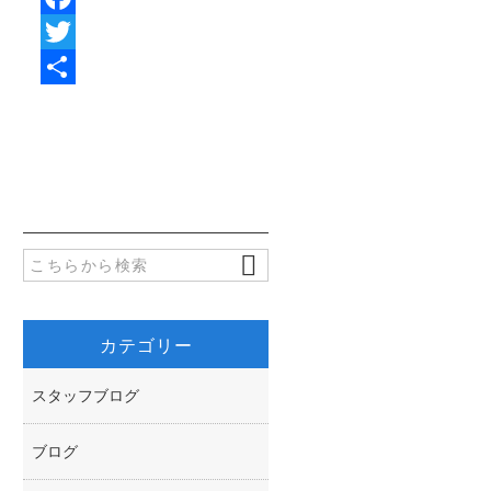
F
a
T
c
w
共
e
i
有
b
t
o
t
o
e
k
r
カテゴリー
スタッフブログ
ブログ