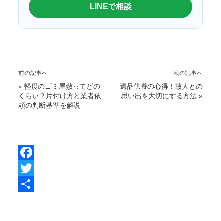
LINEで相談
前の記事へ
次の記事へ
«
軽度のゴミ屋敷ってどの
遺品供養の心得！故人との
くらい？片付け方と業者依
思い出を大切にする方法
»
頼の判断基準を解説
F
a
T
c
w
共
e
i
有