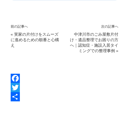
前の記事へ
次の記事へ
«
実家の片付けをスムーズ
中津川市のごみ屋敷片付
に進めるための順番と心構
け・遺品整理でお困りの方
え
へ｜認知症・施設入居タイ
ミングでの整理事例
»
F
a
T
c
w
共
e
i
有
b
t