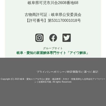
岐阜県可児市川合2608番地68
古物商許可証：岐阜県公安委員会
【許可番号】第531170001018号
グループサイト
岐阜・愛知の家屋解体専門サイト「アイワ解体」
プライバシーポリシー
/
特定商取引に基づく表記
Copyright (C) 2023
岐阜・愛知エリアを中心に家財・遺品整理・片付け・特集清掃なら合同会社アイワクリー
ン | 全国対応可能.
All rights Reserved.