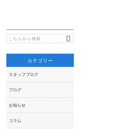
e
i
有
b
t
o
t
o
e
k
r
カテゴリー
スタッフブログ
ブログ
お知らせ
コラム