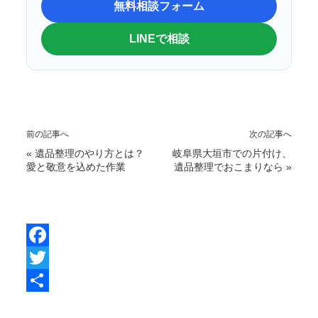
無料相談フォーム
LINEで相談
前の記事へ
次の記事へ
«
遺品整理のやり方とは？
岐阜県大垣市での片付け、
愛と敬意を込めた作業
遺品整理でおこまりなら
»
F
a
T
c
w
共