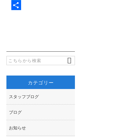
a
T
c
w
共
e
i
有
b
t
o
t
o
e
k
r
カテゴリー
スタッフブログ
ブログ
お知らせ