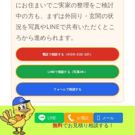
にお住まいでご実家の整理をご検討
中の方も、まずは外回り・玄関の状
況を写真やLINEで共有いただくとこ
ろから進められます。
電話で相談する（0120-322-221）
LINEで相談する（写真OK）
フォームで相談する

LINE
お電話
メール
各務原市で実際にご依頼いただいた事
無料
でお見積り相談する！
例