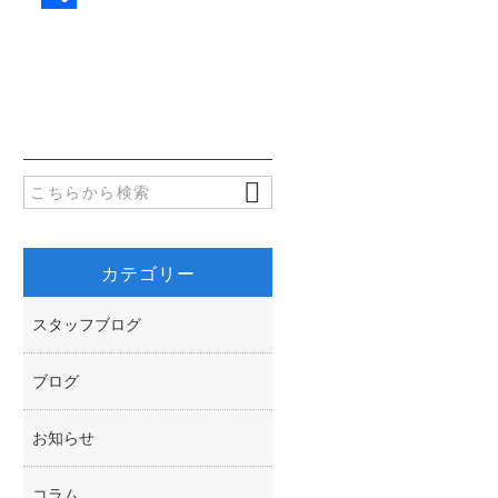
c
w
共
e
i
有
b
t
o
t
o
e
k
r
カテゴリー
スタッフブログ
ブログ
お知らせ
コラム