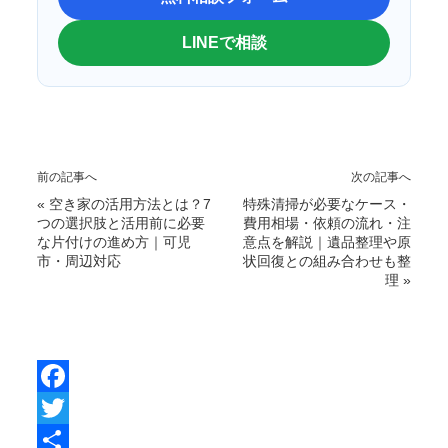
LINEで相談
前の記事へ
次の記事へ
«
空き家の活用方法とは？7
特殊清掃が必要なケース・
つの選択肢と活用前に必要
費用相場・依頼の流れ・注
な片付けの進め方｜可児
意点を解説｜遺品整理や原
市・周辺対応
状回復との組み合わせも整
理
»
F
a
T