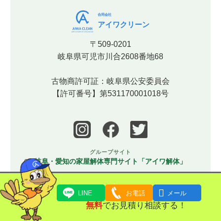
合同会社
アイワクリーン
〒509-0201
岐阜県可児市川合2608番地68
古物商許可証：岐阜県公安委員会
【許可番号】第531170001018号
グループサイト
岐阜・愛知の家屋解体専門サイト「アイワ解体」

LINE
お電話
メール
プライバシーポリシー
/
特定商取引に基づく表記
無料
でお見積り相談する！
Copyright (C) 2023
岐阜・愛知エリアを中心に家財・遺品整理・片付け・特集清掃なら合同会社アイワクリー