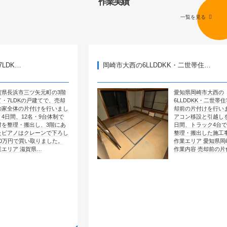
作業実績
一覧を見る
岡崎市大西の6LLDDKK・二世帯住…
矢元町の3階
愛知県岡崎市大西の
戸建てで、売却
6LLDDKK・二世帯住宅で、売
付けを行いまし
却前の片付けを行いました。エ
・9台体制で
アコン移設と引越しを含めて4
し、3階にあ
日間、トラック4台で全部屋を
レーンで下ろし
整理・搬出した施工事例です。
取りました。
作業エリア 愛知県岡崎市大西
県…
作業内容 売却前の片付け …