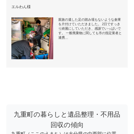
エルわん様
親族の遺した足の踏み場もないような倉庫
を片付けていただきました。 2日ですっき
り綺麗にしていただき、感謝でいっぱいで
す。 一般廃棄物に関しても市の指定業者と
連携…
九重町の暮らしと遺品整理・不用品
回収の傾向
九重町（ここのえまち）は大分県の中西部に位置