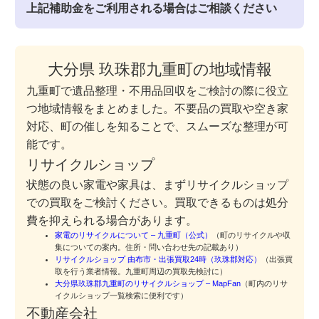
上記補助金をご利用される場合はご相談ください
大分県 玖珠郡九重町の地域情報
九重町で遺品整理・不用品回収をご検討の際に役立
つ地域情報をまとめました。不要品の買取や空き家
対応、町の催しを知ることで、スムーズな整理が可
能です。
リサイクルショップ
状態の良い家電や家具は、まずリサイクルショップ
での買取をご検討ください。買取できるものは処分
費を抑えられる場合があります。
家電のリサイクルについて – 九重町（公式）
（町のリサイクルや収
集についての案内。住所・問い合わせ先の記載あり）
リサイクルショップ 由布市・出張買取24時（玖珠郡対応）
（出張買
取を行う業者情報。九重町周辺の買取先検討に）
大分県玖珠郡九重町のリサイクルショップ – MapFan
（町内のリサ
イクルショップ一覧検索に便利です）
不動産会社