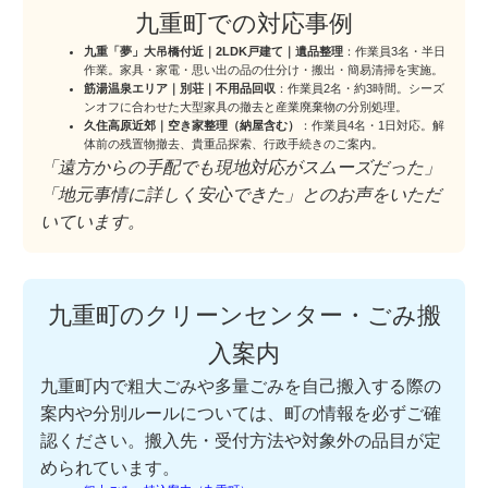
九重町での対応事例
九重「夢」大吊橋付近｜2LDK戸建て｜遺品整理
：作業員3名・半日
作業。家具・家電・思い出の品の仕分け・搬出・簡易清掃を実施。
筋湯温泉エリア｜別荘｜不用品回収
：作業員2名・約3時間。シーズ
ンオフに合わせた大型家具の撤去と産業廃棄物の分別処理。
久住高原近郊｜空き家整理（納屋含む）
：作業員4名・1日対応。解
体前の残置物撤去、貴重品探索、行政手続きのご案内。
「遠方からの手配でも現地対応がスムーズだった」
「地元事情に詳しく安心できた」とのお声をいただ
いています。
九重町のクリーンセンター・ごみ搬
入案内
九重町内で粗大ごみや多量ごみを自己搬入する際の
案内や分別ルールについては、町の情報を必ずご確
認ください。搬入先・受付方法や対象外の品目が定
められています。