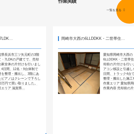
作業実績
一覧を見る
岡崎市大西の6LLDDKK・二世帯住…
矢元町の3階
愛知県岡崎市大西の
戸建てで、売却
6LLDDKK・二世帯住宅で、売
付けを行いまし
却前の片付けを行いました。エ
・9台体制で
アコン移設と引越しを含めて4
し、3階にあ
日間、トラック4台で全部屋を
レーンで下ろし
整理・搬出した施工事例です。
取りました。
作業エリア 愛知県岡崎市大西
県…
作業内容 売却前の片付け …