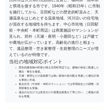
と県境を接する市です。1940年（昭和15年）に市制
を施行してから、豆田町などの歴史的町並みと、天
瀬温泉をはじめとする温泉地域、河川沿いの住宅地
が混在する地域性を持ちます。中心市街地（日田駅
前・中央町・本町周辺）は商業施設やマンションが
見られ、郊外（天瀬・夜明・小鹿田など）は戸建て
や農地が広がっています。高齢化の進行と相まっ
て、遺品整理・空き家整理・生前整理のニーズが増
えているのが特徴です。
当社の地域対応ポイント
歴史的建造物や町家が残る豆田町周辺では、建物の保全に配慮した
搬出・養生を徹底。
天瀬・夜明などの温泉郷では狭い路地や急勾配を考慮した搬出計画
を事前に作成。
集合住宅（中央町・本町のマンション）では管理組合との調整・共
用部養生を実施。
遺品の仕分けでは形見分けや貴重品探索を丁寧に行い、ご家族の意
向を尊重。