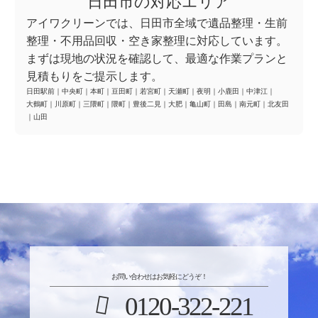
日田市の対応エリア
アイワクリーンでは、日田市全域で遺品整理・生前
整理・不用品回収・空き家整理に対応しています。
まずは現地の状況を確認して、最適な作業プランと
見積もりをご提示します。
日田駅前
｜
中央町
｜
本町
｜
豆田町
｜
若宮町
｜
天瀬町
｜
夜明
｜
小鹿田
｜
中津江
｜
大鶴町
｜
川原町
｜
三隈町
｜
隈町
｜
豊後二見
｜
大肥
｜
亀山町
｜
田島
｜
南元町
｜
北友田
｜
山田
お問い合わせはお気軽にどうぞ！
0120-322-221