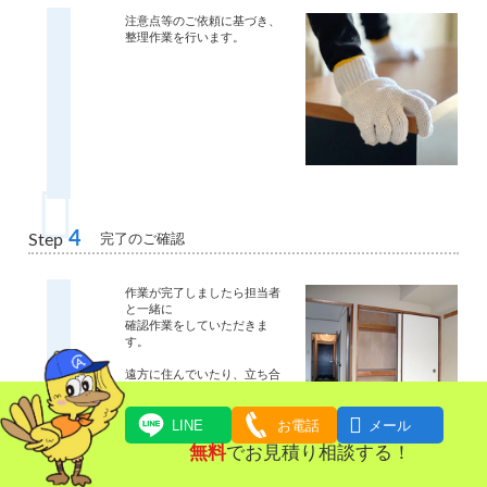
注意点等のご依頼に基づき、
整理作業を行います。
4
完了のご確認
Step
作業が完了しましたら担当者
と一緒に
確認作業をしていただきま
す。
遠方に住んでいたり、立ち合
いが難しいお客様に関しては
写真での確認作業も可能で

す。
LINE
お電話
メール
無料
でお見積り相談する！