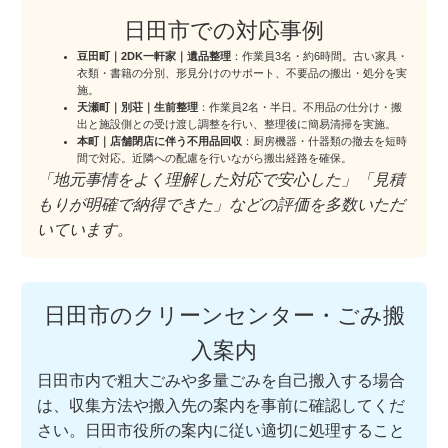
日田市での対応事例
豆田町｜2DK一軒家｜遺品整理
：作業員3名・約6時間。古い家具・
衣類・書籍の分別、形見分けのサポート、不要品の搬出・処分を実
施。
天瀬町｜別荘｜生前整理
：作業員2名・半日。不用品の仕分け・搬
出と施設側との受け渡し調整を行い、整理後に簡易清掃を実施。
本町｜店舗閉店に伴う不用品回収
：厨房機器・什器類の撤去を短時
間で対応。近隣への配慮を行いながら搬出経路を確保。
「地元事情をよく理解した対応で安心した」「見積
もりが明確で納得できた」などの評価を多数いただ
いています。
日田市のクリーンセンター・ごみ搬
入案内
日田市内で粗大ごみや多量ごみを自己搬入する場合
は、収集方法や搬入先の案内を事前に確認してくだ
さい。日田市役所の案内に従い適切に処理すること