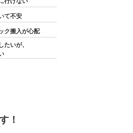
に行けない
いて不安
ック搬入が心配
したいが、
い
す！