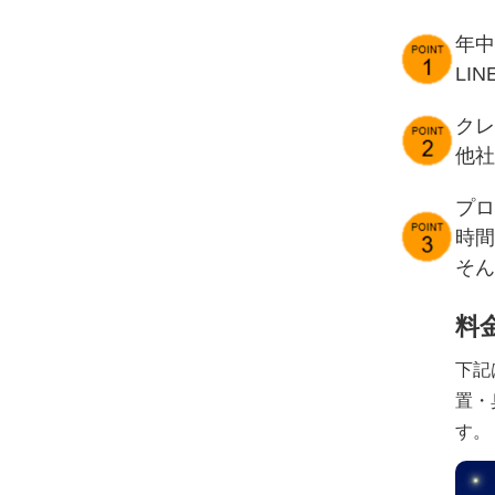
年中
LI
クレ
他社
プロ
時間
そん
料
下記
置・
す。