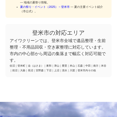
— 地域の夏祭り情報。
夏の祭り・イベント（2025） – 登米市
— 夏の主要イベント紹介
（市公式）。
登米市の対応エリア
アイワクリーンでは、登米市全域で遺品整理・生前
整理・不用品回収・空き家整理に対応しています。
市内の中心部から周辺の集落まで幅広く対応可能で
す。
佐沼
｜
登米町
｜
迫（はさま）
｜
東和
｜
津山
｜
豊里
｜
米山
｜
石森
｜
中田
｜
南方
｜
米谷
｜
前沼
｜
大曲
｜
長沼
｜
宮野森
｜
下沼
｜
上沼
｜
清水
｜
川渡
｜
登米市内その他