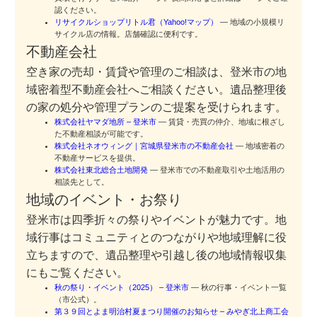
認ください。
リサイクルショップリトル君（Yahoo!マップ）
— 地域の小規模リ
サイクル店の情報。店舗確認に便利です。
不動産会社
空き家の売却・賃貸や管理のご相談は、登米市の地
域密着型不動産会社へご相談ください。遺品整理後
の家の処分や管理プランのご提案を受けられます。
株式会社ヤマダ地所 – 登米市
— 賃貸・売買の仲介、地域に根ざし
た不動産相談が可能です。
株式会社ネオウィング｜宮城県登米市の不動産会社
— 地域密着の
不動産サービスを提供。
株式会社東北総合土地開発
— 登米市での不動産取引や土地活用の
相談先として。
地域のイベント・お祭り
登米市は四季折々の祭りやイベントが魅力です。地
域行事はコミュニティとのつながりや地域理解に役
立ちますので、遺品整理や引越し後の地域情報収集
にもご覧ください。
秋の祭り・イベント（2025） – 登米市
— 秋の行事・イベント一覧
（市公式）。
第３９回とよま明治村夏まつり開催のお知らせ – みやぎ北上商工会