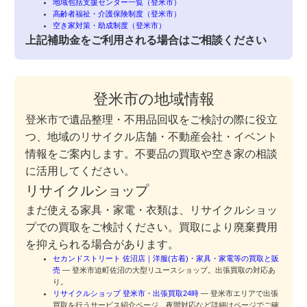
地域包括支援センター一覧（登米市）
高齢者福祉・介護保険制度（登米市）
空き家対策・助成制度（登米市）
上記補助金をご利用される場合はご相談ください
登米市の地域情報
登米市で遺品整理・不用品回収をご検討の際に役立
つ、地域のリサイクル店舗・不動産会社・イベント
情報をご案内します。不要品の買取や空き家の相談
に活用してください。
リサイクルショップ
まだ使える家具・家電・衣類は、リサイクルショッ
プでの買取をご検討ください。買取により廃棄費用
を抑えられる場合があります。
セカンドストリート 佐沼店｜洋服(古着)・家具・家電等の買取と販
売
— 登米市迫町佐沼の大型リユースショップ。出張買取の対応あ
り。
リサイクルショップ 登米市・出張買取24時
— 登米市エリアで出張
買取を行うサービス紹介ページ。夜間対応など詳細はページでご確