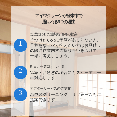
アイワクリーンが登米市で
選ばれる3つの理由
要望に応じた適切な価格の提案
片づけたいのに予算があまりない方、
1
予算をなるべく抑えたい方はお見積り
の際に作業内容の折り合いをつけて、
一緒に考えましょう。
即日、作業対応も可能
2
緊急・お急ぎの場合にもスピーディー
に対応します。
アフターサービスのご提案
3
ハウスクリーニング、リフォームもご
提案できます。