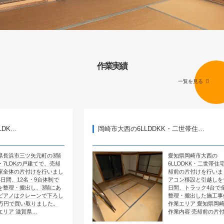
作業実績
一覧を見る
岡崎市大西の6LLDDKK・二世帯住…
元町の3階
愛知県岡崎市大西の
建てで、売却
6LLDDKK・二世帯住宅で、売
けを行いまし
却前の片付けを行いました。エ
9台体制で
アコン移設と引越しを含めて4
、3階にあ
日間、トラック4台で全部屋を
ーンで下ろし
整理・搬出した施工事例です。
りました。
作業エリア 愛知県岡崎市大西
…
作業内容 売却前の片付け …