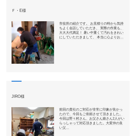
Ｆ・E様
市役所の紹介です。 お見積りの時から気持
ちよく会話していただき、 実際の作業も、
大大大代満足！ 暑い中重くて汚れをきれい
にしていただきまして、 本当に心よりお…
JIRO様
前回の貴社のご対応が非常に印象が良かっ
たので、今回もご依頼させて頂きました。
今回は野々村さん、お父さん娘さん2人がい
らっしゃって対応頂きました。大変仲の良
い父…