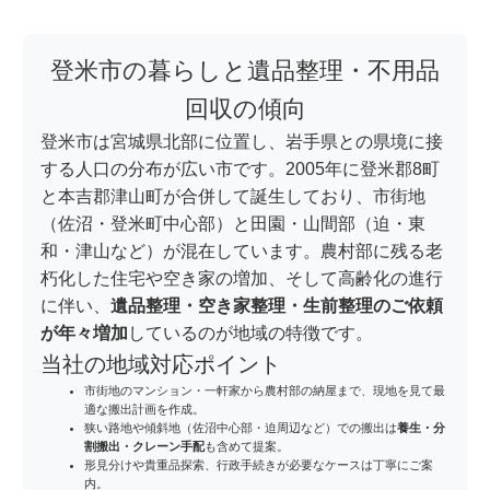
登米市の暮らしと遺品整理・不用品
回収の傾向
登米市は宮城県北部に位置し、岩手県との県境に接
する人口の分布が広い市です。2005年に登米郡8町
と本吉郡津山町が合併して誕生しており、市街地
（佐沼・登米町中心部）と田園・山間部（迫・東
和・津山など）が混在しています。農村部に残る老
朽化した住宅や空き家の増加、そして高齢化の進行
に伴い、
遺品整理・空き家整理・生前整理のご依頼
が年々増加
しているのが地域の特徴です。
当社の地域対応ポイント
市街地のマンション・一軒家から農村部の納屋まで、現地を見て最
適な搬出計画を作成。
狭い路地や傾斜地（佐沼中心部・迫周辺など）での搬出は
養生・分
割搬出・クレーン手配
も含めて提案。
形見分けや貴重品探索、行政手続きが必要なケースは丁寧にご案
内。