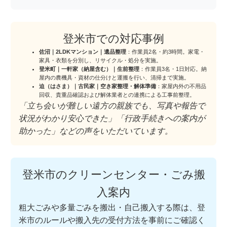
登米市での対応事例
佐沼｜2LDKマンション｜遺品整理
：作業員2名・約3時間。家電・
家具・衣類を分別し、リサイクル・処分を実施。
登米町｜一軒家（納屋含む）｜生前整理
：作業員3名・1日対応。納
屋内の農機具・資材の仕分けと運搬を行い、清掃まで実施。
迫（はさま）｜古民家｜空き家整理・解体準備
：家屋内外の不用品
回収、貴重品確認および解体業者との連携による工事前整理。
「立ち会いが難しい遠方の親族でも、写真や報告で
状況がわかり安心できた」「行政手続きへの案内が
助かった」などの声をいただいています。
登米市のクリーンセンター・ごみ搬
入案内
粗大ごみや多量ごみを搬出・自己搬入する際は、登
米市のルールや搬入先の受付方法を事前にご確認く