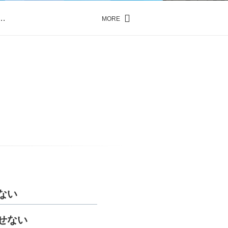
…
MORE
…
ない
せない