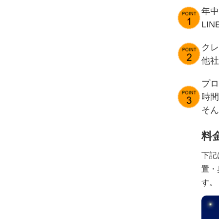
年中
LI
クレ
他社
プロ
時間
そん
料
下記
置・
す。