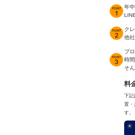
年中
LI
クレ
他社
プロ
時間
そん
料
下記
置・
す。