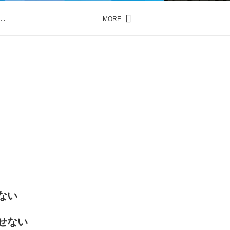
…
MORE
…
ない
せない