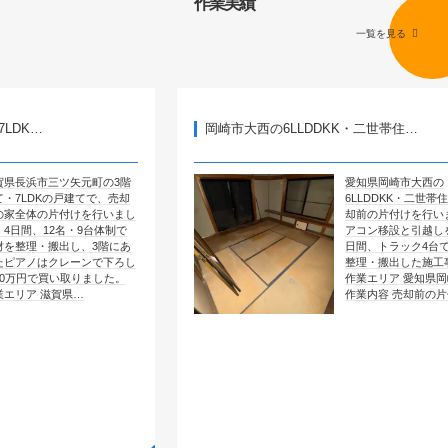
作業実績
一覧を見る
岡崎市大西の6LLDDKK・二世帯住…
矢元町の3階
愛知県岡崎市大西の
戸建てで、売却
6LLDDKK・二世帯住宅で、売
付けを行いまし
却前の片付けを行いました。エ
・9台体制で
アコン移設と引越しを含めて4
し、3階にあ
日間、トラック4台で全部屋を
レーンで下ろし
整理・搬出した施工事例です。
取りました。
作業エリア 愛知県岡崎市大西
県…
作業内容 売却前の片付け …