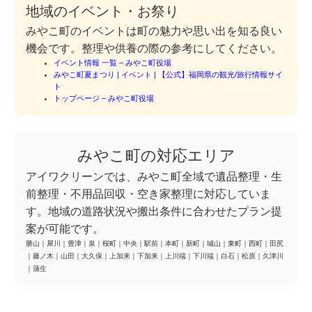
地域のイベント・お祭り
みやこ町のイベントは町の魅力や思い出を知る良い
機会です。整理や供養の際の参考にしてください。
イベント情報 一覧 – みやこ町役場
みやこ町夏まつり | イベント | 【公式】福岡県の観光/旅行情報サイ
ト
トップページ – みやこ町役場
みやこ町の対応エリア
アイワクリーンでは、みやこ町全域で遺品整理・生
前整理・不用品回収・空き家整理に対応していま
す。地域の道路状況や搬出条件に合わせたプラン提
案が可能です。
勝山
｜
犀川
｜
豊津
｜
泉
｜
桜町
｜
中央
｜
駅前
｜
本町
｜
新町
｜
城山
｜
東町
｜
西町
｜
田尻
｜
藤ノ木
｜
山田
｜
大久保
｜
上加来
｜
下加来
｜
上川端
｜
下川端
｜
白石
｜
松原
｜
久津川
｜
蒲生