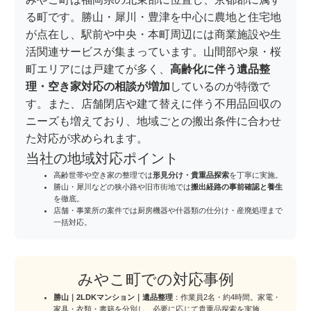
る町です。勝山・犀川・豊津を中心に農地と住宅地
が点在し、駅前や中央・本町周辺には商業施設や生
活関連サービスが集まっています。山間部や泉・桜
町エリアには戸建てが多く、
高齢化に伴う遺品整
理・空き家対応の相談が増加
しているのが特徴で
す。また、店舗閉店や建て替えに伴う不用品回収の
ニーズも増えており、地域ごとの搬出条件に合わせ
た対応が求められます。
当社の地域対応ポイント
高齢世帯や空き家の整理では
形見分け・貴重品探索
を丁寧に実施。
勝山・犀川などの狭小路や旧市街地では
搬出経路の事前確認と養生
を徹底。
店舗・事業所の案件では厨房機器や什器類の仕分け・産廃処理まで
一括対応。
みやこ町での対応事例
勝山｜2LDKマンション｜遺品整理
：作業員2名・約4時間。家電・
家具・衣類・書籍を分別し、必要に応じて貴重品探索を実施。