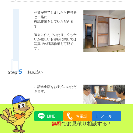
作業が完了しましたら担当者
と一緒に
確認作業をしていただきま
す。
遠方に住んでいたり、立ち合
いが難しいお客様に関しては
写真での確認作業も可能で
す。
5
お支払い
Step
ご請求金額をお支払いいただ
きます。

LINE
お電話
メール
無料
でお見積り相談する！