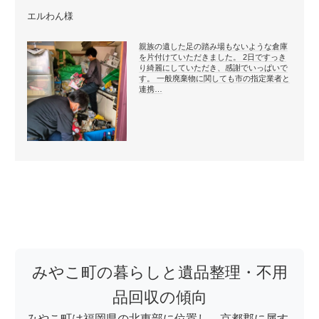
エルわん様
親族の遺した足の踏み場もないような倉庫
を片付けていただきました。 2日ですっき
り綺麗にしていただき、感謝でいっぱいで
す。 一般廃棄物に関しても市の指定業者と
連携…
みやこ町の暮らしと遺品整理・不用
品回収の傾向
みやこ町は福岡県の北東部に位置し、京都郡に属す