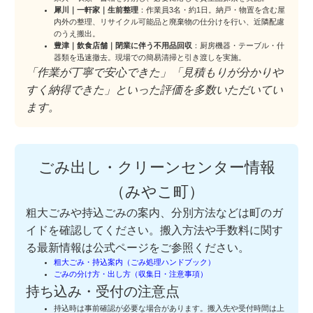
犀川｜一軒家｜生前整理
：作業員3名・約1日。納戸・物置を含む屋
内外の整理、リサイクル可能品と廃棄物の仕分けを行い、近隣配慮
のうえ搬出。
豊津｜飲食店舗｜閉業に伴う不用品回収
：厨房機器・テーブル・什
器類を迅速撤去。現場での簡易清掃と引き渡しを実施。
「作業が丁寧で安心できた」「見積もりが分かりや
すく納得できた」といった評価を多数いただいてい
ます。
ごみ出し・クリーンセンター情報
（みやこ町）
粗大ごみや持込ごみの案内、分別方法などは町のガ
イドを確認してください。搬入方法や手数料に関す
る最新情報は公式ページをご参照ください。
粗大ごみ・持込案内（ごみ処理ハンドブック）
ごみの分け方・出し方（収集日・注意事項）
持ち込み・受付の注意点
持込時は事前確認が必要な場合があります。搬入先や受付時間は上