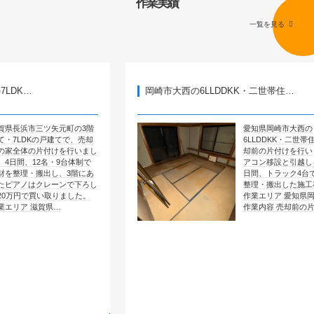
作業実績
一覧を見る
岡崎市大西の6LLDDKK・二世帯住…
ツ矢元町の3階
愛知県岡崎市大西の
の戸建てで、売却
6LLDDKK・二世帯住宅で、売
片付けを行いまし
却前の片付けを行いました。エ
2名・9台体制で
アコン移設と引越しを含めて4
出し、3階にあ
日間、トラック4台で全部屋を
クレーンで下ろし
整理・搬出した施工事例です。
い取りました。
作業エリア 愛知県岡崎市大西
賀県…
作業内容 売却前の片付け …