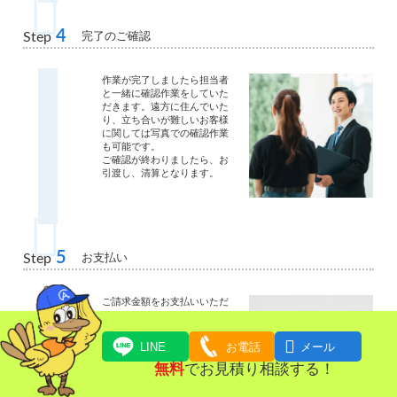
4
完了のご確認
Step
作業が完了しましたら担当者
と一緒に確認作業をしていた
だきます。遠方に住んでいた
り、立ち合いが難しいお客様
に関しては写真での確認作業
も可能です。
ご確認が終わりましたら、お
引渡し、清算となります。
5
お支払い
Step
ご請求金額をお支払いいただ
きます。
現金・クレジットカード・お
振込にてお支払いいただけま

LINE
お電話
メール
す。
無料
でお見積り相談する！
作業日当日から買い取り金額
と作業整理費用との相殺が可
能です。