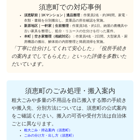
須恵町での対応事例
須恵駅前｜1Kマンション｜遺品整理
：作業員2名・約3時間。家電・
衣類・書籍を分別搬出し、貴重品の所在確認を実施。
新原地区｜一軒家｜生前整理
：作業員3名・約1日。納屋の農機具や
古い家具を整理し、処分・リユースの仕分けを行った案件。
本町｜空き家整理（相続対応）
：作業員4名・2日間。大型家具・厨
房機器の搬出、解体前の内部整理と簡易清掃を実施。
「丁寧に仕分けしてくれて安心した」「役所手続き
の案内までしてもらえた」といった評価を多数いた
だいています。
須恵町のごみ処理・搬入案内
粗大ごみや多量の不用品を自己搬入する際の手続き
や搬入先、分別方法については、須恵町の公式案内
をご確認ください。搬入の可否や受付方法は自治体
ごとに異なります。
粗大ごみ・持込案内（須恵町）
ごみの分け方・出し方（須恵町）