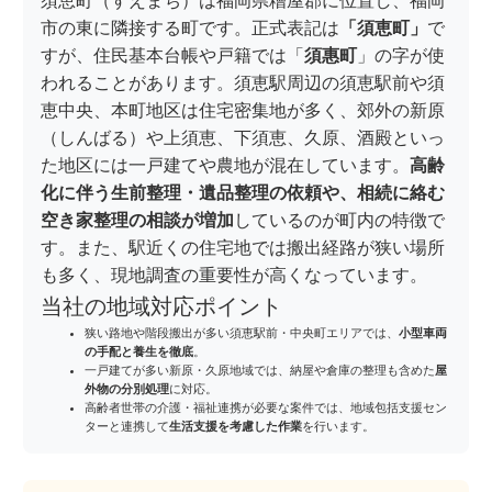
須恵町（すえまち）は福岡県糟屋郡に位置し、福岡
市の東に隣接する町です。正式表記は
「須恵町」
で
すが、住民基本台帳や戸籍では「
須惠町
」の字が使
われることがあります。須恵駅周辺の須恵駅前や須
恵中央、本町地区は住宅密集地が多く、郊外の新原
（しんばる）や上須恵、下須恵、久原、酒殿といっ
た地区には一戸建てや農地が混在しています。
高齢
化に伴う生前整理・遺品整理の依頼や、相続に絡む
空き家整理の相談が増加
しているのが町内の特徴で
す。また、駅近くの住宅地では搬出経路が狭い場所
も多く、現地調査の重要性が高くなっています。
当社の地域対応ポイント
狭い路地や階段搬出が多い須恵駅前・中央町エリアでは、
小型車両
の手配と養生を徹底
。
一戸建てが多い新原・久原地域では、納屋や倉庫の整理も含めた
屋
外物の分別処理
に対応。
高齢者世帯の介護・福祉連携が必要な案件では、地域包括支援セン
ターと連携して
生活支援を考慮した作業
を行います。