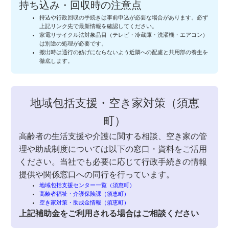
持ち込み・回収時の注意点
持込や行政回収の手続きは事前申込が必要な場合があります。必ず
上記リンク先で最新情報を確認してください。
家電リサイクル法対象品目（テレビ・冷蔵庫・洗濯機・エアコン）
は別途の処理が必要です。
搬出時は通行の妨げにならないよう近隣への配慮と共用部の養生を
徹底します。
地域包括支援・空き家対策（須恵
町）
高齢者の生活支援や介護に関する相談、空き家の管
理や助成制度については以下の窓口・資料をご活用
ください。当社でも必要に応じて行政手続きの情報
提供や関係窓口への同行を行っています。
地域包括支援センター一覧（須恵町）
高齢者福祉・介護保険課（須恵町）
空き家対策・助成金情報（須恵町）
上記補助金をご利用される場合はご相談ください