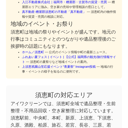
入江不動産株式会社｜福岡市・糟屋郡・古賀市の賃貸・売買
— 糟
屋郡エリアに強み。空き家の売却や管理相談の窓口として。
真不動産-糟屋郡須恵町の不動産「真不動産」
— 須恵町内の物件情
報や賃貸・売買の相談に対応。
地域のイベント・お祭り
須恵町は地域の祭りやイベントが盛んです。地元の
行事はコミュニティとのつながりや遺品整理後のご
挨拶時の話題にもなります。
ホーム／須恵町
— 公式のイベント情報や町の最新ニュース。
ふれあい夏フェス | イベント | 【公式】福岡県の観光/旅行情報サイ
ト
— 須恵町の夏祭りなど地域イベントの案内。
上須恵祇園山笠応援イベント“青夏祭” Instagram投稿
— 地域の行
事・イベントの様子を知るのに便利です。
須恵町の対応エリア
アイワクリーンでは、須恵町全域で遺品整理・生前
整理・不用品回収・空き家整理に対応しています。
須恵駅前、中央町、本町、新原、上須恵、下須恵、
久原、酒殿、柏原、旅石、若宮、長谷、三原、若