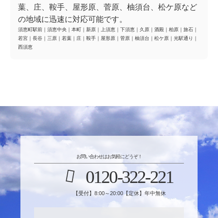
葉、庄、鞍手、屋形原、菅原、柚須台、松ケ原など
の地域に迅速に対応可能です。
須恵町駅前
｜
須恵中央
｜
本町
｜
新原
｜
上須恵
｜
下須恵
｜
久原
｜
酒殿
｜
柏原
｜
旅石
｜
若宮
｜
長谷
｜
三原
｜
若葉
｜
庄
｜
鞍手
｜
屋形原
｜
菅原
｜
柚須台
｜
松ケ原
｜
光駅通り
｜
西須恵
お問い合わせはお気軽にどうぞ！
0120-322-221
【受付】8:00～20:00【定休】年中無休