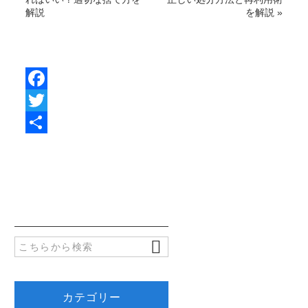
解説
を解説
»
F
a
T
c
w
共
e
i
有
b
t
o
t
o
e
k
r
カテゴリー