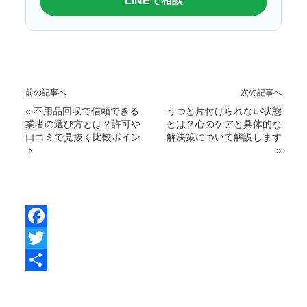
LINEで相談
前の記事へ
次の記事へ
«
不用品回収で信頼できる
うつと片付けられない状態
業者の選び方とは？許可や
とは？心のケアと具体的な
口コミで見抜く比較ポイン
解決策について解説します
ト
»
F
a
T
c
w
共
e
i
有