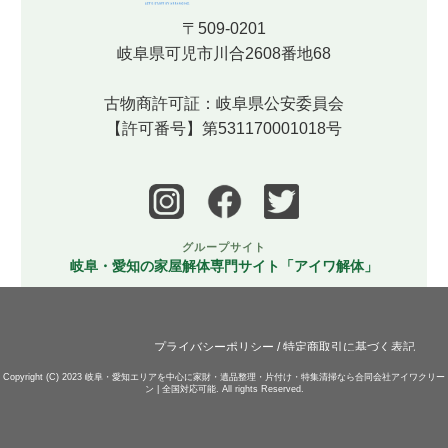
〒509-0201
岐阜県可児市川合2608番地68
古物商許可証：岐阜県公安委員会
【許可番号】第531170001018号
グループサイト
岐阜・愛知の家屋解体専門サイト「アイワ解体」
プライバシーポリシー
/
特定商取引に基づく表記
Copyright (C) 2023
岐阜・愛知エリアを中心に家財・遺品整理・片付け・特集清掃なら合同会社アイワクリー
ン | 全国対応可能.
All rights Reserved.