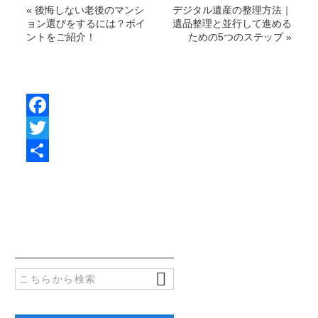
«
後悔しない老後のマンシ
デジタル遺産の整理方法｜
ョン選びをするには？ポイ
遺品整理と並行して進める
ントをご紹介！
ための5つのステップ
»
F
a
T
c
w
共
e
i
有
b
t
o
t
o
e
k
r