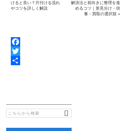
けると良い？片付ける流れ
解決法と前向きに整理を進
やコツを詳しく解説
めるコツ｜形見分け・供
養・買取の選択肢
»
F
a
T
c
w
共
e
i
有
b
t
o
t
o
e
k
r