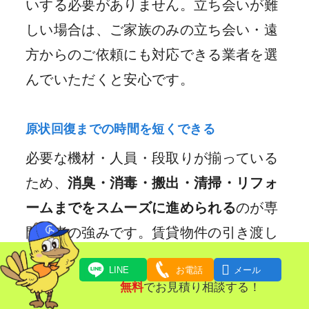
いする必要がありません。立ち会いが難
しい場合は、ご家族のみの立ち会い・遠
方からのご依頼にも対応できる業者を選
んでいただくと安心です。
原状回復までの時間を短くできる
必要な機材・人員・段取りが揃っている
ため、
消臭・消毒・搬出・清掃・リフォ
ームまでをスムーズに進められる
のが専
門業者の強みです。賃貸物件の引き渡し
日が決まっている、解体予定が控えてい

LINE
お電話
メール
る、相続関連の手続きが控えているな
無料
でお見積り相談する！
ど、お時間に制約がある場面ほど依頼す