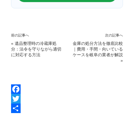
前の記事へ
次の記事へ
«
遺品整理時の冷蔵庫処
金庫の処分方法を徹底比較
分：法令を守りながら適切
｜費用・手間・向いている
に対応する方法
ケースを岐阜の業者が解説
»
F
a
T
c
w
共
e
i
有