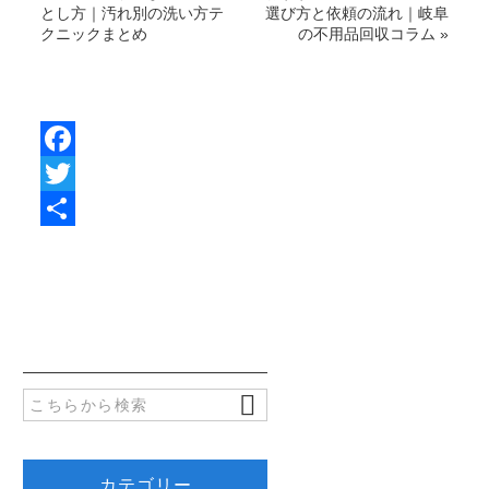
とし方｜汚れ別の洗い方テ
選び方と依頼の流れ｜岐阜
クニックまとめ
の不用品回収コラム
»
F
a
T
c
w
共
e
i
有
b
t
o
t
o
e
k
r
カテゴリー