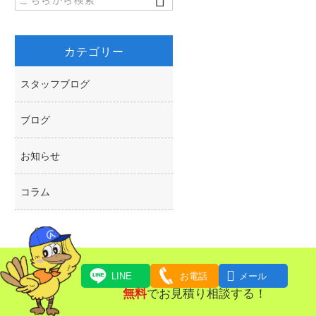
k
r
カテゴリー
スタッフブログ
ブログ
お知らせ
コラム

LINE
お電話
メール
無料
でお見積り相談する！
対応エリア一覧