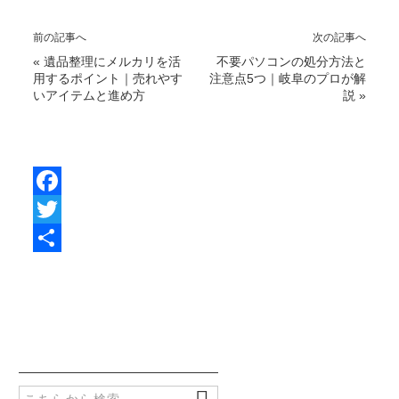
前の記事へ
次の記事へ
«
遺品整理にメルカリを活
不要パソコンの処分方法と
用するポイント｜売れやす
注意点5つ｜岐阜のプロが解
いアイテムと進め方
説
»
F
a
T
c
w
共
e
i
有
b
t
o
t
o
e