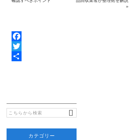
確認すべきポイント
品回収業者が整理術を解説
»
F
a
T
c
w
共
e
i
有
b
t
o
t
o
e
k
r
カテゴリー