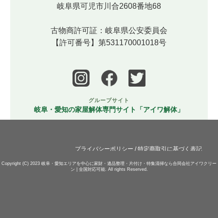
岐阜県可児市川合2608番地68
古物商許可証：岐阜県公安委員会
【許可番号】第531170001018号
グループサイト
岐阜・愛知の家屋解体専門サイト「アイワ解体」
プライバシーポリシー
/
特定商取引に基づく表記
Copyright (C) 2023
岐阜・愛知エリアを中心に家財・遺品整理・片付け・特集清掃なら合同会社アイワクリー
ン | 全国対応可能.
All rights Reserved.