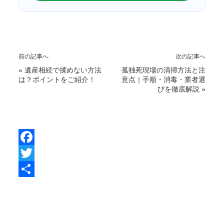
前の記事へ
次の記事へ
«
遺産相続で揉めない方法
孤独死現場の清掃方法と注
は？ポイントをご紹介！
意点｜手順・消毒・業者選
びを徹底解説
»
F
a
T
c
w
共
e
i
有
b
t