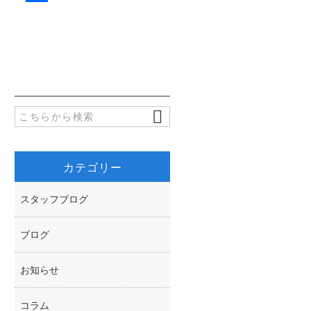
c
w
共
e
i
有
b
t
o
t
o
e
k
r
カテゴリー
スタッフブログ
ブログ
お知らせ
コラム