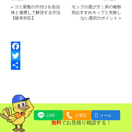
«
ゴミ屋敷の片付けを自治
モップの選び方｜床の種類
体と連携して解決する方法
別おすすめモップと失敗し
【岐阜対応】
ない選択のポイント
»
F
a
T
c
w
共
e
i
有
b
t
o
t
o
e

LINE
お電話
メール
k
r
無料
でお見積り相談する！