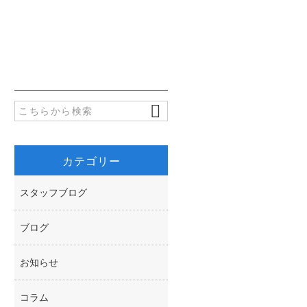
c
w
共
e
i
有
b
t
o
t
o
e
k
r
カテゴリー
スタッフブログ
ブログ
お知らせ
コラム