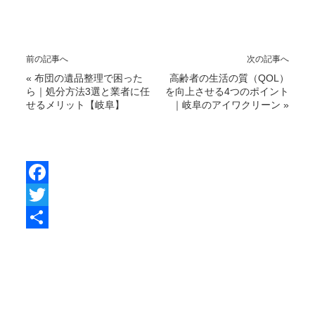
前の記事へ
次の記事へ
«
布団の遺品整理で困った
高齢者の生活の質（QOL）
ら｜処分方法3選と業者に任
を向上させる4つのポイント
せるメリット【岐阜】
｜岐阜のアイワクリーン
»
F
a
T
c
w
共
e
i
有
b
t
o
t