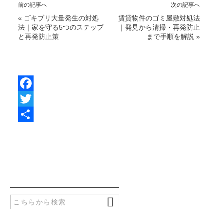
前の記事へ
次の記事へ
«
ゴキブリ大量発生の対処
賃貸物件のゴミ屋敷対処法
法｜家を守る5つのステップ
｜発見から清掃・再発防止
と再発防止策
まで手順を解説
»
F
a
T
c
w
共
e
i
有
b
t
o
t
o
e
k
r