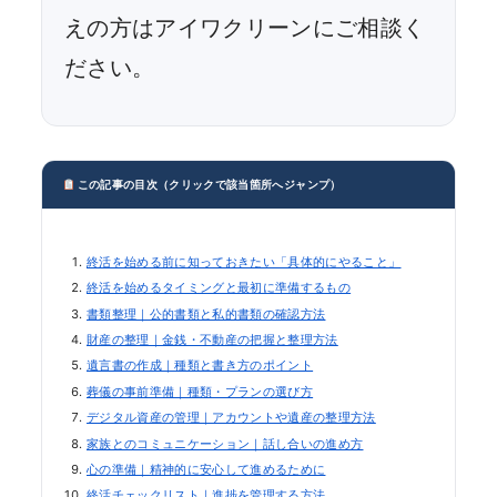
えの方はアイワクリーンにご相談く
ださい。
この記事の目次（クリックで該当箇所へジャンプ）
終活を始める前に知っておきたい「具体的にやること」
終活を始めるタイミングと最初に準備するもの
書類整理｜公的書類と私的書類の確認方法
財産の整理｜金銭・不動産の把握と整理方法
遺言書の作成｜種類と書き方のポイント
葬儀の事前準備｜種類・プランの選び方
デジタル資産の管理｜アカウントや遺産の整理方法
家族とのコミュニケーション｜話し合いの進め方
心の準備｜精神的に安心して進めるために
終活チェックリスト｜進捗を管理する方法