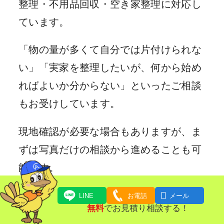
整理・不用品回収・空き家整理に対応し
ています。
「物の量が多くて自分では片付けられな
い」「実家を整理したいが、何から始め
ればよいか分からない」といったご相談
もお受けしています。
現地確認が必要な場合もありますが、ま
ずは写真だけの相談から進めることも可
能です。
買取の可否や対応範囲は品目・状態・状

LINE
お電話
メール
無料
でお見積り相談する！
況により異なります。まずは現状をご共