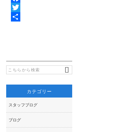
F
a
T
c
w
共
e
i
有
b
t
o
t
o
e
k
r
カテゴリー
スタッフブログ
ブログ