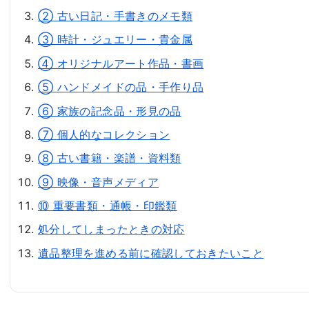
② 古い日記・手書きのメモ類
③ 時計・ジュエリー・貴金属
④ オリジナルアート作品・書画
⑤ ハンドメイドの品・手作り品
⑥ 家族の記念品・形見の品
⑦ 個人的なコレクション
⑧ 古い書籍・楽譜・資料類
⑨ 映像・音声メディア
⑩ 重要書類・通帳・印鑑類
処分してしまったときの対応
遺品整理を進める前に確認しておきたいこと