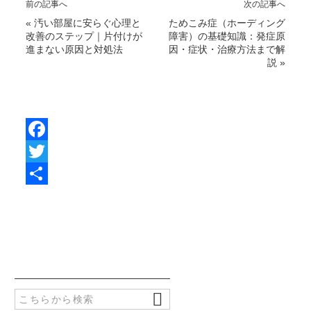
前の記事へ
次の記事へ
«
汚い部屋に安らぐ心理と
ためこみ症（ホーディング
改善のステップ｜片付けが
障害）の基礎知識：発症原
進まない原因と対処法
因・症状・治療方法まで解
説
»
F
a
T
c
w
共
e
i
有
b
t
o
t
o
e
k
r