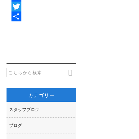
F
a
T
c
w
共
e
i
有
b
t
o
t
o
e
k
r
カテゴリー
スタッフブログ
ブログ