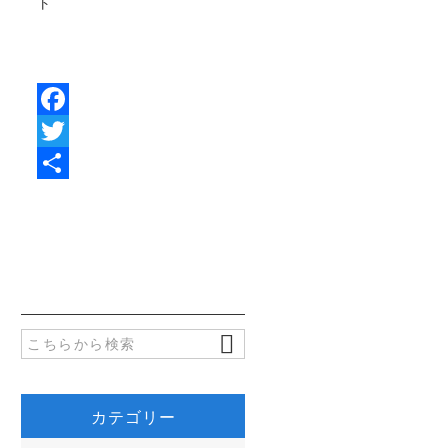
ト
F
a
T
c
w
共
e
i
有
b
t
o
t
o
e
k
r
カテゴリー