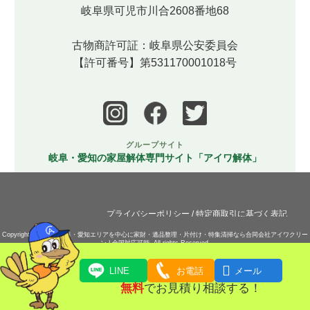
岐阜県可児市川合2608番地68
古物商許可証：岐阜県公安委員会
【許可番号】第531170001018号
グループサイト
岐阜・愛知の家屋解体専門サイト「アイワ解体」
プライバシーポリシー
/
特定商取引に基づく表記
Copyright (C) 2023
岐阜・愛知エリアを中心に家財・遺品整理・片付け・特集清掃なら合同会社アイワクリー
ン | 全国対応可能.
All rights Reserved.

LINE
お電話
メール
無料
でお見積り相談する！