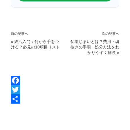
前の記事へ
次の記事へ
«
終活入門：何から手をつ
仏壇じまいとは？費用・魂
ける？必見の10項目リスト
抜きの手順・処分方法をわ
かりやすく解説
»
F
a
T
c
w
共
e
i
有
b
t