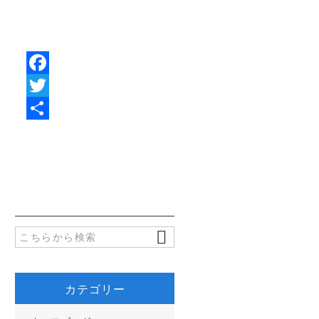
F
a
T
c
w
共
e
i
有
b
t
o
t
o
e
k
r
カテゴリー