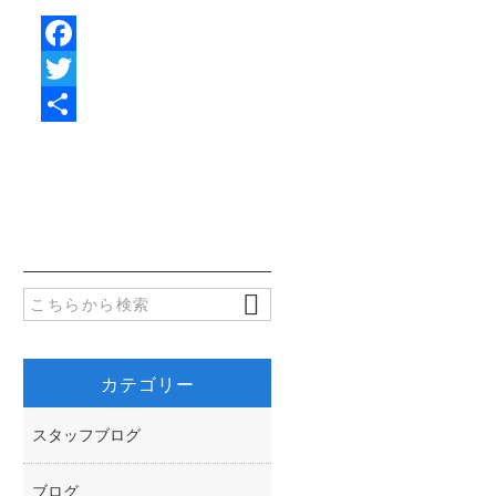
F
a
T
c
w
共
e
i
有
b
t
o
t
o
e
k
r
カテゴリー
スタッフブログ
ブログ