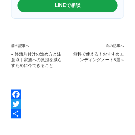
LINEで相談
前の記事へ
次の記事へ
«
終活片付けの進め方と注
無料で使える！おすすめエ
意点｜家族への負担を減ら
ンディングノート5選
»
すために今できること
F
a
T
c
w
共
e
i
有