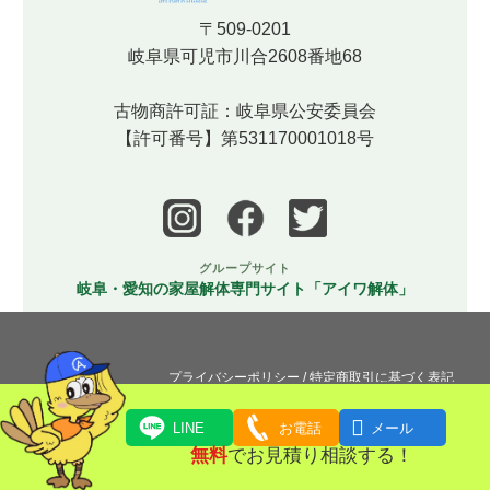
〒509-0201
岐阜県可児市川合2608番地68
古物商許可証：岐阜県公安委員会
【許可番号】第531170001018号
グループサイト
岐阜・愛知の家屋解体専門サイト「アイワ解体」
プライバシーポリシー
/
特定商取引に基づく表記
Copyright (C) 2023
岐阜・愛知エリアを中心に家財・遺品整理・片付け・特集清掃なら合同会社アイワクリー

ン | 全国対応可能.
All rights Reserved.
LINE
お電話
メール
無料
でお見積り相談する！