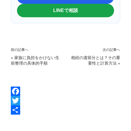
LINEで相談
前の記事へ
次の記事へ
«
家族に負担をかけない生
相続の遺留分とは？その重
前整理の具体的手順
要性と計算方法
»
F
a
T
c
w
共
e
i
有